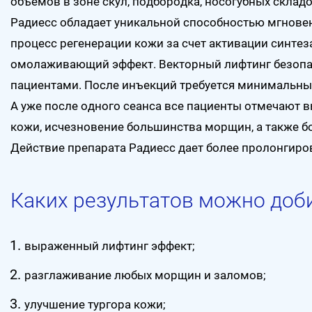
объемов в зоне скул, подбородка, носогубных складо
Радиесс обладает уникальной способностью мгнове
процесс регенерации кожи за счет активации синтез
омолаживающий эффект. Векторный лифтинг безопас
пациентами. После инъекций требуется минимальн
А уже после одного сеанса все пациенты отмечают 
кожи, исчезновение большинства морщин, а также бо
Действие препарата Радиесс дает более пролонгиров
Каких результатов можно доб
выраженный лифтинг эффект;
разглаживание любых морщин и заломов;
улучшение тургора кожи;