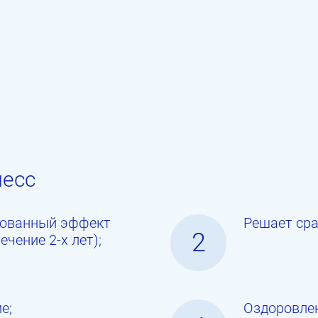
иесс
рованный эффект
Решает сра
2
ечение 2-х лет);
е;
Оздоровлен