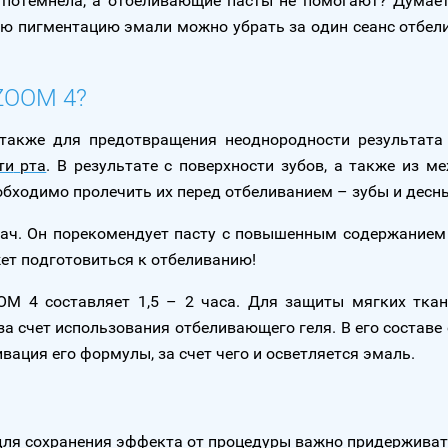
ов потемнела, а отбеливающие пасты не помогают? Думае
ую пигментацию эмали можно убрать за один сеанс отбел
 ZOOM 4?
акже для предотвращения неоднородности результата 
ти
рта
. В результате с поверхности зубов, а также из 
еобходимо пролечить их перед отбеливанием – зубы и дес
рач. Он порекомендует пасту с повышенным содержанием
ет подготовиться к отбеливанию!
M 4 составляет 1,5 – 2 часа. Для защиты мягких ткане
а счет использования отбеливающего геля. В его составе 
ация его формулы, за счет чего и осветляется эмаль.
и для сохранения эффекта от процедуры важно придержива