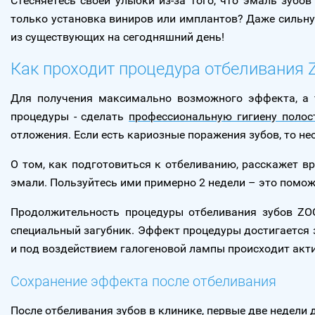
Стесняетесь своей улыбки из-за того, что эмаль зуб
только установка виниров или имплантов? Даже сильн
из существующих на сегодняшний день!
Как проходит процедура отбеливания
Для получения максимально возможного эффекта, а т
процедуры - сделать
профессиональную гигиену полос
отложения. Если есть кариозные поражения зубов, то н
О том, как подготовиться к отбеливанию, расскажет в
эмали. Пользуйтесь ими примерно 2 недели – это помож
Продолжительность процедуры отбеливания зубов ZOO
специальный загубник. Эффект процедуры достигается з
и под воздействием галогеновой лампы происходит актив
Сохранение эффекта после отбеливания
После отбеливания зубов в клинике, первые две недел