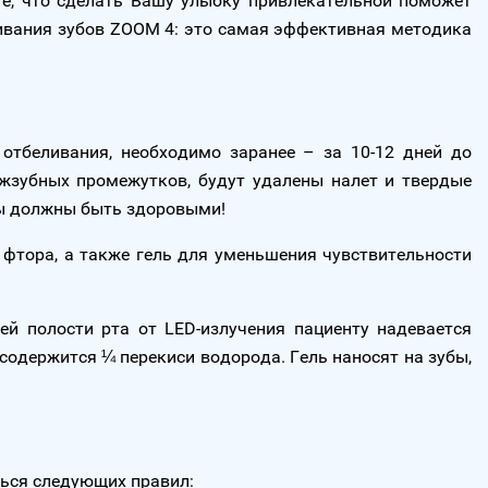
те, что сделать Вашу улыбку привлекательной поможет
ивания зубов ZOOM 4: это самая эффективная методика
отбеливания, необходимо заранее – за 10-12 дней до
межзубных промежутков, будут удалены налет и твердые
ны должны быть здоровыми!
 фтора, а также гель для уменьшения чувствительности
й полости рта от LED-излучения пациенту надевается
содержится ¼ перекиси водорода. Гель наносят на зубы,
ться следующих правил: